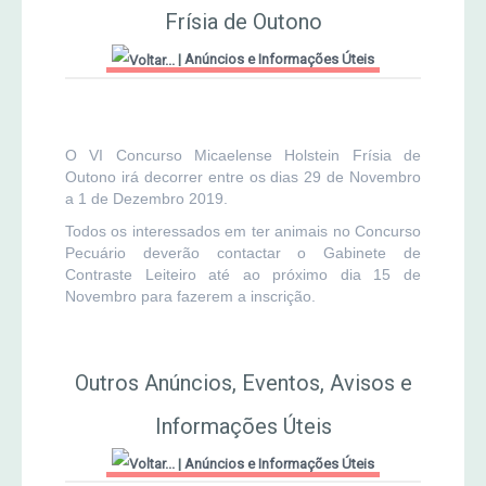
MERCADO AGRÍCOLA DE SANTANA
Frísia de Outono
Jornal Agricultor 2000
|
Anúncios e Informações Úteis
Publicações AASM
O VI Concurso Micaelense Holstein Frísia de
Outono irá decorrer entre os dias 29 de Novembro
a 1 de Dezembro 2019.
Todos os interessados em ter animais no Concurso
Pecuário deverão contactar o Gabinete de
Contraste Leiteiro até ao próximo dia 15 de
Novembro para fazerem a inscrição.
Outros Anúncios, Eventos, Avisos e
Informações Úteis
|
Anúncios e Informações Úteis