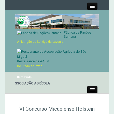
Close
Fábrica de Rações
Contactos
Santana
A Nutrição ao Serviço da Lavoura
Órgãos Sociais
Cartão de Sócio
Restaurante da AASM
Do Prado ao Prato...
Serviços
Bem-vindo...
NTE DA ASSOCIAÇÃO AGRÍCOLA
Produtos
Close
Genética
VI Concurso Micaelense Holstein
Concursos Micaelenses