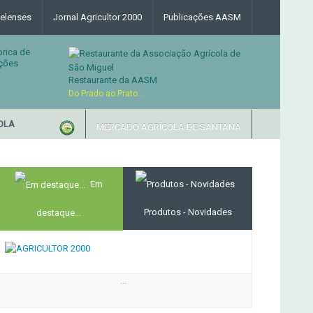
elenses
Jornal Agricultor 2000
Publicações AASM
brica de
ções
Restaurante da AASM
Do Prado ao Prato...
LA
RESTAURANTE DA ASS
MERCADO AGRÍCOLA DE SANTANA
Em
Produtos - Novidades
destaque...
...