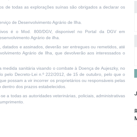
s de todas as explorações suínas são obrigados a declarar os
erviço de Desenvolvimento Agrário de Ilha.
etivos é o Mod. 800/DGV, disponivel no Portal da DGV em
senvolvimento Agrário de ilha.
, datados e assinados, deverão ser entregues ou remetidos, até
volvimento Agrário de Ilha, que devolverão aos interessados o
da medida sanitária visando o combate à Doença de Aujeszky, no
ado pelo Decreto-Lei n.º 222/2012, de 15 de outubro, pelo que o
ue possam a vir incorrer os proprietários ou responsáveis pelas
 dentro dos prazos estabelecidos.
J
se a todas as autoridades veterinárias, policiais, administrativas
 cumprimento.
R
M