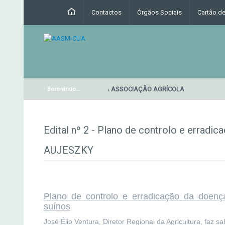
Contactos
Órgãos Sociais
Cartão d
RESTAURANTE DA ASSOCIAÇÃO AGRÍCOLA
Bem-vindo...
Edital nº 2 - Plano de controlo e erradi
AUJESZKY
Plano de controlo e erradicação da doen
suínos
José Élio Ventura, Diretor Regional da Agricultura, faz s