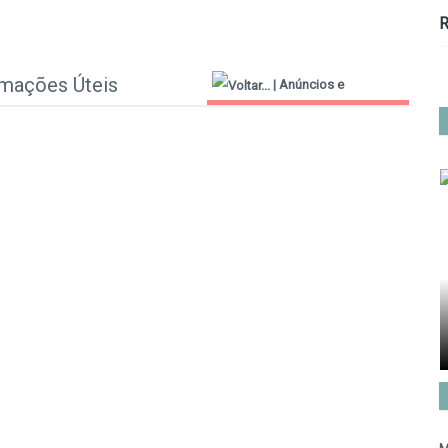
R
rmações Úteis
|
Anúncios e
Informações Úteis