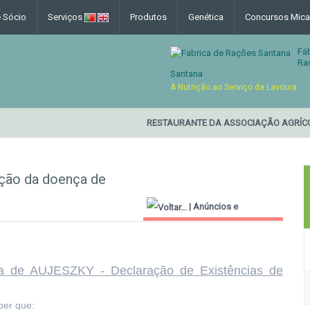
e Sócio
Serviços
Produtos
Genética
Concursos Mica
Fá
Ra
Santana
A Nutrição ao Serviço da Lavoura
RESTAURANTE DA ASSOCIAÇÃO AGRÍCO
cação da doença de
|
Anúncios e
Informações Úteis
ça de AUJESZKY - Declaração de Existências de
aber que: