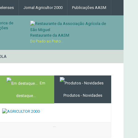
elenses
Jornal Agricultor 2000
Publicações AASM
brica de
ções
Restaurante da AASM
Do Prado ao Prato...
LA
RESTAURANTE DA ASS
MERCADO AGRÍCOLA DE SANTANA
Em
Produtos - Novidades
destaque...
...