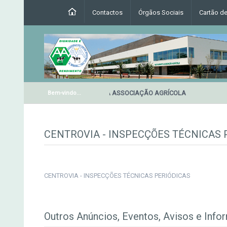
Contactos
Órgãos Sociais
Cartão d
RESTAURANTE DA ASSOCIAÇÃO AGRÍCOLA
Bem-vindo...
CENTROVIA - INSPECÇÕES TÉCNICAS 
CENTROVIA - INSPECÇÕES TÉCNICAS PERIÓDICAS
Outros Anúncios, Eventos, Avisos e Info