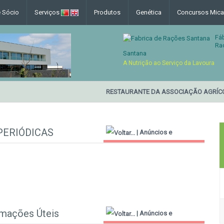
e Sócio
Serviços
Produtos
Genética
Concursos Mica
Fá
Ra
Santana
A Nutrição ao Serviço da Lavoura
RESTAURANTE DA ASSOCIAÇÃO AGRÍCO
PERIÓDICAS
|
Anúncios e
Informações Úteis
rmações Úteis
|
Anúncios e