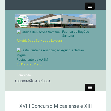
Close
Fábrica de Rações
Contactos
Santana
A Nutrição ao Serviço da Lavoura
Órgãos Sociais
Cartão de Sócio
Restaurante da AASM
Do Prado ao Prato...
Serviços
Bem-vindo...
ANTE DA ASSOCIAÇÃO AGRÍCOLA
Produtos
Close
Genética
XVIII Concurso Micaelense e XIII
Concursos Micaelenses