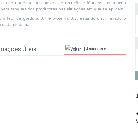
o leite entregue nos postos de receção e fábricas, pontuação
o para tanques dos produtores nas situações em que se aplicam.
m teor de gordura 3,7 e proteína 3,2, estando discriminado o
 cada indústria.
rmações Úteis
|
Anúncios e
Informações Úteis
J
R
M