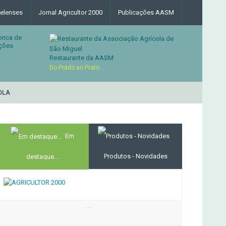
elenses
Jornal Agricultor 2000
Publicações AASM
brica de
ções
Restaurante da AASM
Do Prado ao Prato...
LA
RESTAURANTE DA ASS
MERCADO AGRÍCOLA DE SANTANA
Em
Produtos - Novidades
destaque...
...