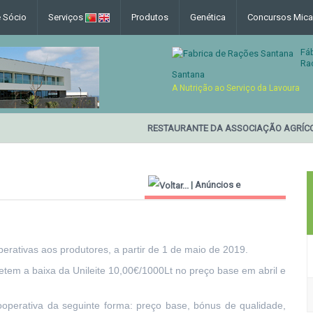
e Sócio
Serviços
Produtos
Genética
Concursos Mica
Fá
Ra
Santana
A Nutrição ao Serviço da Lavoura
RESTAURANTE DA ASSOCIAÇÃO AGRÍCO
|
Anúncios e
Informações Úteis
erativas aos produtores, a partir de 1 de maio de 2019.
letem a baixa da Unileite 10,00€/1000Lt no preço base em abril e
ooperativa da seguinte forma: preço base, bónus de qualidade,