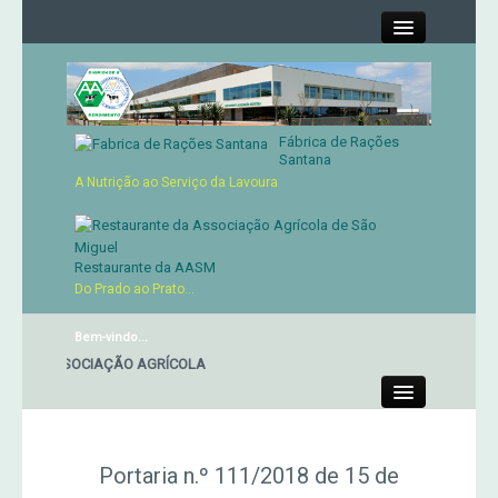
Close
Fábrica de Rações
Contactos
Santana
A Nutrição ao Serviço da Lavoura
Órgãos Sociais
Cartão de Sócio
Restaurante da AASM
Do Prado ao Prato...
Serviços
Bem-vindo...
 DA ASSOCIAÇÃO AGRÍCOLA
Produtos
Close
Genética
Portaria n.º 111/2018 de 15 de
Concursos Micaelenses