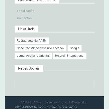
Localização e contactos
Localização
Contactos
Links Úteis
Restaurante da AASM
Concurso Micaelense no Facebook
Google
Jornal Açoriano Oriental
Holstein International
Redes Sociais
AASM-CUA Site
Desenvolvido por RMTecWorks
2026 AASM-CUA Todos os direitos reservados.