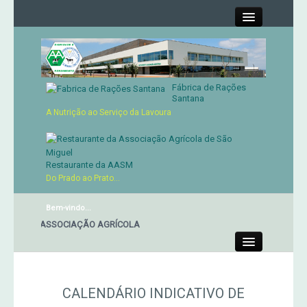
Close
Fábrica de Rações
Contactos
Santana
A Nutrição ao Serviço da Lavoura
Órgãos Sociais
Cartão de Sócio
Restaurante da AASM
Do Prado ao Prato...
Serviços
Bem-vindo...
ANTE DA ASSOCIAÇÃO AGRÍCOLA
Produtos
Close
Genética
CALENDÁRIO INDICATIVO DE
Concursos Micaelenses