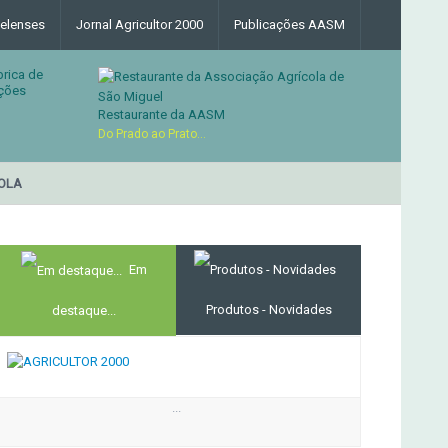
elenses
Jornal Agricultor 2000
Publicações AASM
brica de
ções
Restaurante da AASM
Do Prado ao Prato...
LA
RESTAURANTE DA ASS
MERCADO AGRÍCOLA DE SANTANA
Em
Produtos - Novidades
destaque...
...