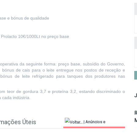
base e bónus de qualidade
 Prolacto 10€/1000Lt no preço base
ooperativa da seguinte forma: preço base, subsídio do Governo,
 bónus de cais para o leite entregue nos postos de receção e
bónus de leite refrigerado para tanques dos produtores nas
m teor de gordura 3,7 e proteína 3,2, estando discriminado o
J
 cada indústria.
R
M
rmações Úteis
|
Anúncios e
Informações Úteis