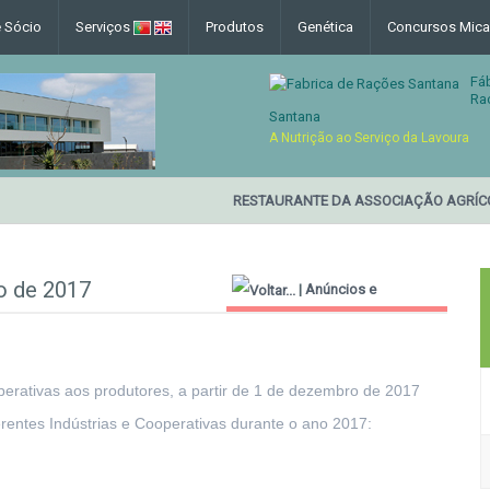
e Sócio
Serviços
Produtos
Genética
Concursos Mica
Fá
Ra
Santana
A Nutrição ao Serviço da Lavoura
RESTAURANTE DA ASSOCIAÇÃO AGRÍCO
ro de 2017
|
Anúncios e
Informações Úteis
perativas aos produtores, a partir de 1 de dezembro de 2017
ferentes Indústrias e Cooperativas durante o ano 2017: