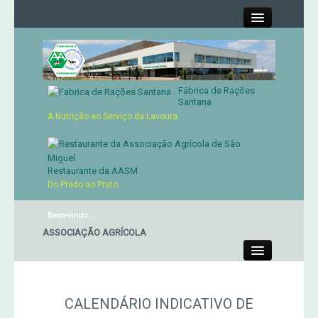
Close
Fábrica de Rações
Contactos
Santana
A Nutrição ao Serviço da Lavoura
Órgãos Sociais
Cartão de Sócio
Restaurante da AASM
Do Prado ao Prato...
Serviços
Bem-vindo...
ANTE DA ASSOCIAÇÃO AGRÍCOLA
Produtos
Close
Genética
CALENDÁRIO INDICATIVO DE
Concursos Micaelenses