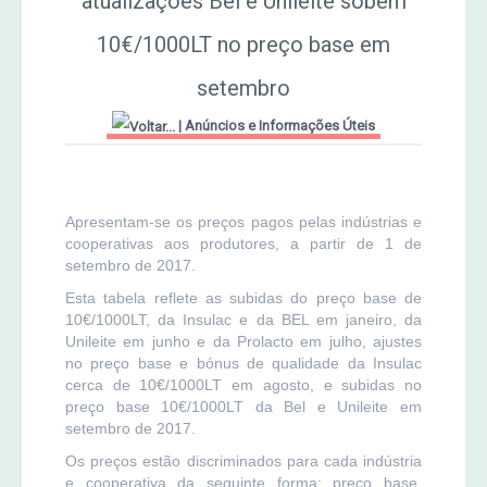
atualizações Bel e Unileite sobem
10€/1000LT no preço base em
Jornal Agricultor 2000
setembro
Publicações AASM
|
Anúncios e Informações Úteis
Apresentam-se os preços pagos pelas indústrias e
cooperativas aos produtores, a partir de 1 de
setembro de 2017.
Esta tabela reflete as subidas do preço base de
10€/1000LT, da Insulac e da BEL em janeiro, da
Unileite em junho e da Prolacto em julho, ajustes
no preço base e bónus de qualidade da Insulac
cerca de 10€/1000LT em agosto, e subidas no
preço base 10€/1000LT da Bel e Unileite em
setembro de 2017.
Os preços estão discriminados para cada indústria
e cooperativa da seguinte forma: preço base,