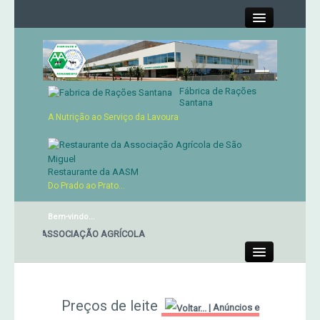
Close
Fábrica de Rações
Contactos
Santana
A Nutrição ao Serviço da Lavoura
Órgãos Sociais
Cartão de Sócio
Restaurante da AASM
Do Prado ao Prato...
Serviços
Bem-vindo...
ANTE DA ASSOCIAÇÃO AGRÍCOLA
Produtos
Close
Genética
Preços de leite
|
Anúncios e
Concursos Micaelenses