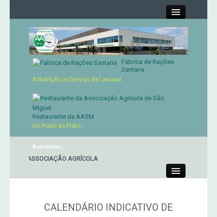
Close
Fábrica de Rações
Contactos
Santana
A Nutrição ao Serviço da Lavoura
Órgãos Sociais
Cartão de Sócio
Restaurante da AASM
Do Prado ao Prato...
Serviços
Bem-vindo...
NTE DA ASSOCIAÇÃO AGRÍCOLA
Produtos
Close
Genética
CALENDÁRIO INDICATIVO DE
Concursos Micaelenses