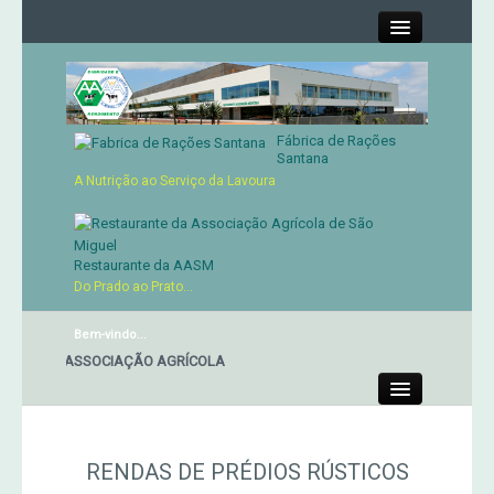
Close
Fábrica de Rações
Contactos
Santana
A Nutrição ao Serviço da Lavoura
Órgãos Sociais
Cartão de Sócio
Restaurante da AASM
Do Prado ao Prato...
Serviços
Bem-vindo...
ANTE DA ASSOCIAÇÃO AGRÍCOLA
Produtos
Close
Genética
RENDAS DE PRÉDIOS RÚSTICOS
Concursos Micaelenses