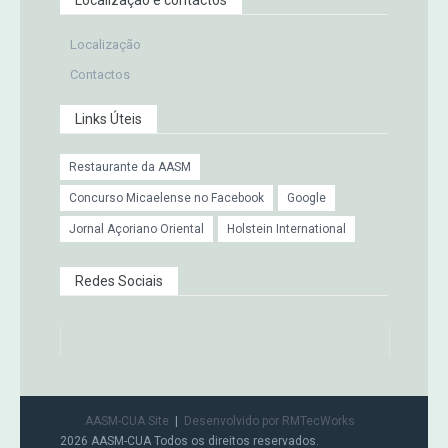
Localização e contactos
Localização
Contactos
Links Úteis
Restaurante da AASM
Concurso Micaelense no Facebook
Google
Jornal Açoriano Oriental
Holstein International
Redes Sociais
AASM-CUA Site
Desenvolvido por RMTecWorks
2026 AASM-CUA Todos os direitos reservados.