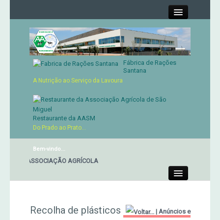
Close
Fábrica de Rações
Contactos
Santana
A Nutrição ao Serviço da Lavoura
Órgãos Sociais
Cartão de Sócio
Restaurante da AASM
Do Prado ao Prato...
Serviços
Bem-vindo...
NTE DA ASSOCIAÇÃO AGRÍCOLA
Produtos
Close
Genética
Recolha de plásticos
|
Anúncios e
Concursos Micaelenses