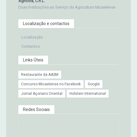
Agrícola, C.R.L.
Duas Instituições ao Serviço da Agricultura Micaelense
Localização e contactos
Localização
Contactos
Links Úteis
Restaurante da AASM
Concurso Micaelense no Facebook
Google
Jornal Açoriano Oriental
Holstein International
Redes Sociais