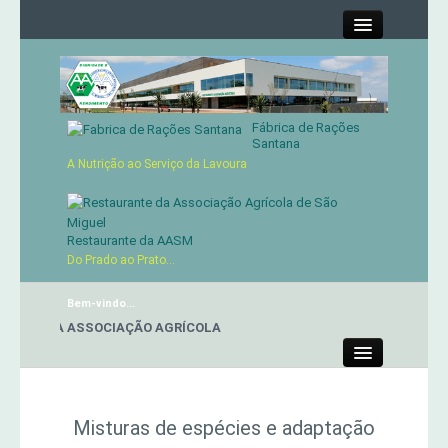
Close
Fábrica de Rações
Contactos
Santana
A Nutrição ao Serviço da Lavoura
Órgãos Sociais
Cartão de Sócio
Restaurante da AASM
Do Prado ao Prato...
Serviços
Bem-vindo...
ANTE DA ASSOCIAÇÃO AGRÍCOLA
Produtos
Close
Genética
Misturas de espécies e adaptação
Concursos Micaelenses