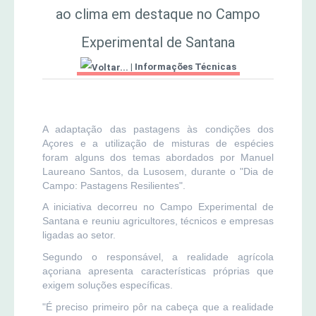
ao clima em destaque no Campo
MERCADO AGRÍCOLA DE SANTANA
Jornal Agricultor 2000
Experimental de Santana
|
Informações Técnicas
Publicações AASM
A adaptação das pastagens às condições dos
Açores e a utilização de misturas de espécies
foram alguns dos temas abordados por Manuel
Laureano Santos, da Lusosem, durante o "Dia de
Campo: Pastagens Resilientes".
A iniciativa decorreu no Campo Experimental de
Santana e reuniu agricultores, técnicos e empresas
ligadas ao setor.
Segundo o responsável, a realidade agrícola
açoriana apresenta características próprias que
exigem soluções específicas.
"É preciso primeiro pôr na cabeça que a realidade