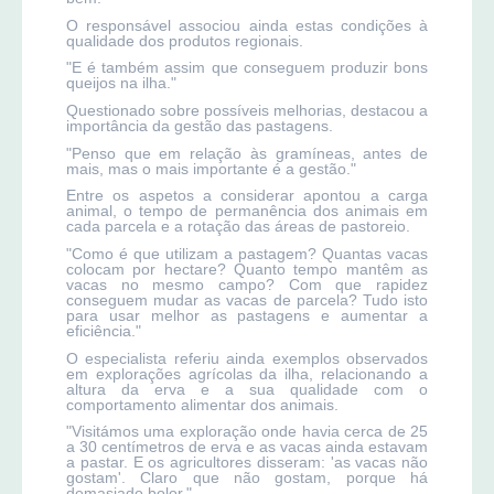
O responsável associou ainda estas condições à
qualidade dos produtos regionais.
"E é também assim que conseguem produzir bons
queijos na ilha."
Questionado sobre possíveis melhorias, destacou a
importância da gestão das pastagens.
"Penso que em relação às gramíneas, antes de
mais, mas o mais importante é a gestão."
Entre os aspetos a considerar apontou a carga
animal, o tempo de permanência dos animais em
cada parcela e a rotação das áreas de pastoreio.
"Como é que utilizam a pastagem? Quantas vacas
colocam por hectare? Quanto tempo mantêm as
vacas no mesmo campo? Com que rapidez
conseguem mudar as vacas de parcela? Tudo isto
para usar melhor as pastagens e aumentar a
eficiência."
O especialista referiu ainda exemplos observados
em explorações agrícolas da ilha, relacionando a
altura da erva e a sua qualidade com o
comportamento alimentar dos animais.
"Visitámos uma exploração onde havia cerca de 25
a 30 centímetros de erva e as vacas ainda estavam
a pastar. E os agricultores disseram: 'as vacas não
gostam'. Claro que não gostam, porque há
demasiado bolor."