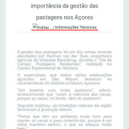
importância da gestão das
MERCADO AGRÍCOLA DE SANTANA
Jornal Agricultor 2000
pastagens nos Açores
|
Informações Técnicas
Publicações AASM
A gestão das pastagens foi um dos temas centrais
abordados por Harmen van der Sluis, engenheiro
agrícola da empresa Barenbrug, durante o "Dia de
Campo: Pastagens Resilientes", realizado no
Campo Experimental de Santana.
O especialista, que visitou várias explorações
agrícolas em São Miguel, destacou as
características do sistema produtivo açoriano.
"Um sistema com muito pastoreio", referiu,
acrescentando que "usam a natureza das vacas,
porque as vacas, no fundo, vêm do pastoreio".
Segundo explicou, as condições naturais da região
favorecem a produção leiteira.
"Penso que têm um ambiente muito bom para
manter as vacas e para ordenhá-las, porque é um
clima marítimo ameno, o que se adequa muito
bem."