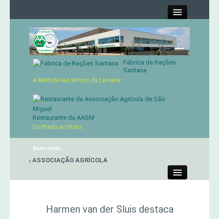
Close
Fábrica de Rações
Contactos
Santana
A Nutrição ao Serviço da Lavoura
Órgãos Sociais
Cartão de Sócio
Restaurante da AASM
Do Prado ao Prato...
Serviços
Bem-vindo...
ANTE DA ASSOCIAÇÃO AGRÍCOLA
Produtos
Close
Genética
Harmen van der Sluis destaca
Concursos Micaelenses