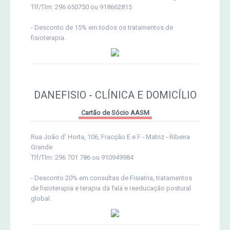
Tlf/Tlm: 296 650750 ou 918662815
- Desconto de 15% em todos os tratamentos de
fisioterapia.
DANEFISIO - CLÍNICA E DOMICÍLIO
Cartão de Sócio AASM
Rua João d’ Horta, 106, Fracção E e F - Matriz - Ribeira
Grande
Tlf/Tlm: 296 701 786 ou 910949984
- Desconto 20% em consultas de Fisiatria, tratamentos
de fisioterapia e terapia da fala e reeducação postural
global.