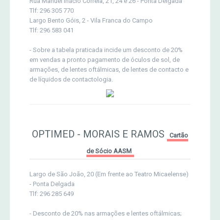
Rua Manuel Inácio Correia, 21, 24 e 26 - Ponta Delgada
Tlf: 296 305 770
Largo Bento Góis, 2 - Vila Franca do Campo
Tlf: 296 583 041
- Sobre a tabela praticada incide um desconto de 20%
em vendas a pronto pagamento de óculos de sol, de
armações, de lentes oftálmicas, de lentes de contacto e
de líquidos de contactologia.
OPTIMED - MORAIS E RAMOS
Cartão
de Sócio AASM
Largo de São João, 20 (Em frente ao Teatro Micaelense)
- Ponta Delgada
Tlf: 296 285 649
- Desconto de 20% nas armações e lentes oftálmicas;