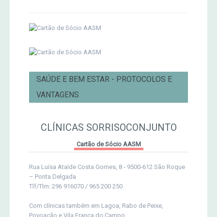
Concursos Micaelenses
Jornal Agricultor 2000
Publicações AASM
SAÚDE E BEM ESTAR - PROTOCOLOS E
VANTAGENS
CLÍNICAS SORRISOCONJUNTO
Cartão de Sócio AASM
Rua Luísa Ataíde Costa Gomes, 8 - 9500-612 São Roque
– Ponta Delgada
Tlf/Tlm: 296 916070 / 965 200 250
Com clínicas também em Lagoa, Rabo de Peixe,
Povoação e Vila Franca do Campo