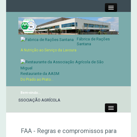
Close
Fábrica de Rações
Contactos
Santana
A Nutrição ao Serviço da Lavoura
Órgãos Sociais
Cartão de Sócio
Restaurante da AASM
Do Prado ao Prato...
Serviços
Bem-vindo...
TE DA ASSOCIAÇÃO AGRÍCOLA
Produtos
Close
Genética
FAA - Regras e compromissos para
Concursos Micaelenses