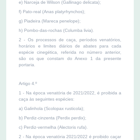
e) Narceja de Wilson (Gallinago delicata);
f) Pato-real (Anas platyrhynchos);
g) Piadeira (Mareca penelope);
h) Pombo-das-rochas (Columba livia).
2 - Os processos de caça, períodos venatórios,
horários e limites diários de abates para cada
espécie cinegética, referida no número anterior,
são os que constam do Anexo 1 da presente
portaria.
Artigo 4.º
1 - Na época venatória de 2021/2022, é proibida a
caça às seguintes espécies:
a) Galinhola (Scolopax rusticola);
b) Perdiz-cinzenta (Perdix perdix);
c) Perdiz-vermelha (Alectoris rufa).
2 - Na época venatória 2021/2022 é proibido caçar