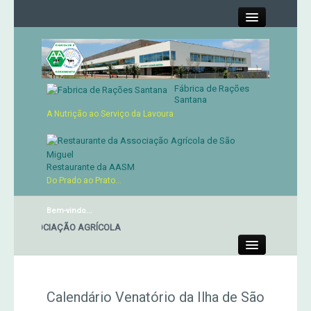
Close
Fábrica de Rações
Contactos
Santana
A Nutrição ao Serviço da Lavoura
Órgãos Sociais
Cartão de Sócio
Restaurante da AASM
Do Prado ao Prato...
Serviços
Bem-vindo...
A ASSOCIAÇÃO AGRÍCOLA
Produtos
Close
Genética
Calendário Venatório da Ilha de São
Concursos Micaelenses