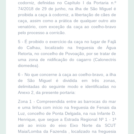
codorniz, definidas no Capítulo I da Portaria n.º
74/2018 de 29 de junho, na ilha de São Miguel é
proibida a caça à codorniz, a libertação de cães de
caça, assim como a prática de qualquer outro ato
venatório, com exceção da caça ao coelho-bravo
pelo processo a corricão.
5 - É proibido o exercício da caça no lugar de Fajã
do Calhau, localizado na freguesia de Água
Retorta, no concelho de Povoação, por se tratar de
uma zona de nidificação do cagarro (Calonectris
diomedea).
6 - No que concerne à caça ao coelho-bravo, a ilha
de São Miguel é dividida em três zonas,
delimitadas do seguinte modo e identificadas no
Anexo 2, da presente portaria:
Zona 1 - Compreendida entre as barrocas do mar
e uma linha com início na freguesia de Fenais da
Luz, concelho de Ponta Delgada, na rua Infante D.
Henrique, que segue a Estrada Regional Nº 1 - 1ª
até ao início do eixo Eixo Norte da SCUT
Maia/Lomba da Fazenda , localizado na freguesia