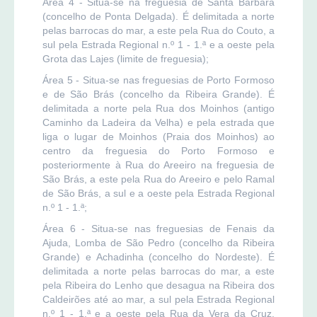
Área 4 - Situa-se na freguesia de Santa Bárbara
(concelho de Ponta Delgada). É delimitada a norte
pelas barrocas do mar, a este pela Rua do Couto, a
sul pela Estrada Regional n.º 1 - 1.ª e a oeste pela
Grota das Lajes (limite de freguesia);
Área 5 - Situa-se nas freguesias de Porto Formoso
e de São Brás (concelho da Ribeira Grande). É
delimitada a norte pela Rua dos Moinhos (antigo
Caminho da Ladeira da Velha) e pela estrada que
liga o lugar de Moinhos (Praia dos Moinhos) ao
centro da freguesia do Porto Formoso e
posteriormente à Rua do Areeiro na freguesia de
São Brás, a este pela Rua do Areeiro e pelo Ramal
de São Brás, a sul e a oeste pela Estrada Regional
n.º 1 - 1.ª;
Área 6 - Situa-se nas freguesias de Fenais da
Ajuda, Lomba de São Pedro (concelho da Ribeira
Grande) e Achadinha (concelho do Nordeste). É
delimitada a norte pelas barrocas do mar, a este
pela Ribeira do Lenho que desagua na Ribeira dos
Caldeirões até ao mar, a sul pela Estrada Regional
n.º 1 - 1.ª e a oeste pela Rua da Vera da Cruz,