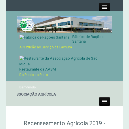
Close
Fábrica de Rações
Contactos
Santana
A Nutrição ao Serviço da Lavoura
Órgãos Sociais
Cartão de Sócio
Restaurante da AASM
Do Prado ao Prato...
Serviços
Bem-vindo...
TE DA ASSOCIAÇÃO AGRÍCOLA
Produtos
Close
Genética
Recenseamento Agrícola 2019 -
Concursos Micaelenses