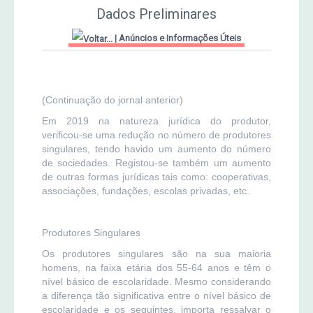
Dados Preliminares
MERCADO AGRÍCOLA DE SANTANA
Jornal Agricultor 2000
|
Anúncios e Informações Úteis
Publicações AASM
(Continuação do jornal anterior)
Em 2019 na natureza jurídica do produtor,
verificou-se uma redução no número de produtores
singulares, tendo havido um aumento do número
de sociedades. Registou-se também um aumento
de outras formas jurídicas tais como: cooperativas,
associações, fundações, escolas privadas, etc.
Produtores Singulares
Os produtores singulares são na sua maioria
homens, na faixa etária dos 55-64 anos e têm o
nível básico de escolaridade. Mesmo considerando
a diferença tão significativa entre o nível básico de
escolaridade e os seguintes, importa ressalvar o