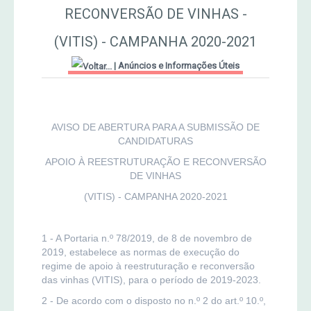
RECONVERSÃO DE VINHAS -
MERCADO AGRÍCOLA DE SANTANA
Jornal Agricultor 2000
(VITIS) - CAMPANHA 2020-2021
|
Anúncios e Informações Úteis
Publicações AASM
AVISO DE ABERTURA PARA A SUBMISSÃO DE
CANDIDATURAS
APOIO À REESTRUTURAÇÃO E RECONVERSÃO
DE VINHAS
(VITIS) - CAMPANHA 2020-2021
1 - A Portaria n.º 78/2019, de 8 de novembro de
2019, estabelece as normas de execução do
regime de apoio à reestruturação e reconversão
das vinhas (VITIS), para o período de 2019-2023.
2 - De acordo com o disposto no n.º 2 do art.º 10.º,