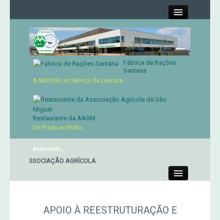
Close
Fábrica de Rações
Contactos
Santana
A Nutrição ao Serviço da Lavoura
Órgãos Sociais
Cartão de Sócio
Restaurante da AASM
Do Prado ao Prato...
Serviços
Bem-vindo...
NTE DA ASSOCIAÇÃO AGRÍCOLA
Produtos
Close
Genética
APOIO À REESTRUTURAÇÃO E
Concursos Micaelenses