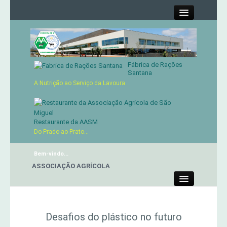
Close
Fábrica de Rações
Contactos
Santana
A Nutrição ao Serviço da Lavoura
Órgãos Sociais
Cartão de Sócio
Restaurante da AASM
Do Prado ao Prato...
Serviços
Bem-vindo...
NTE DA ASSOCIAÇÃO AGRÍCOLA
Produtos
Close
Genética
Desafios do plástico no futuro
Concursos Micaelenses