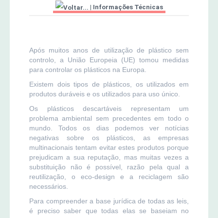
|
Informações Técnicas
MERCADO AGRÍCOLA DE SANTANA
Jornal Agricultor 2000
Publicações AASM
Após muitos anos de utilização de plástico sem
controlo, a União Europeia (UE) tomou medidas
para controlar os plásticos na Europa.
Existem dois tipos de plásticos, os utilizados em
produtos duráveis e os utilizados para uso único.
Os plásticos descartáveis representam um
problema ambiental sem precedentes em todo o
mundo. Todos os dias podemos ver notícias
negativas sobre os plásticos, as empresas
multinacionais tentam evitar estes produtos porque
prejudicam a sua reputação, mas muitas vezes a
substituição não é possível, razão pela qual a
reutilização, o eco-design e a reciclagem são
necessários.
Para compreender a base jurídica de todas as leis,
é preciso saber que todas elas se baseiam no