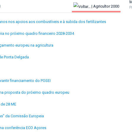
M
0
|
Agricultor 2000
P
anos nos apoios aos combustíveis e à subida dos fertilizantes
ia no próximo quadro financeiro 2028-2034
çamento europeu na agricultura
de Ponta Delgada
rantir financiamento do POSEI
C na proposta do próximo quadro europeu
 de 28 ME
tas” da Comissão Europeia
l na conferência ECO Açores