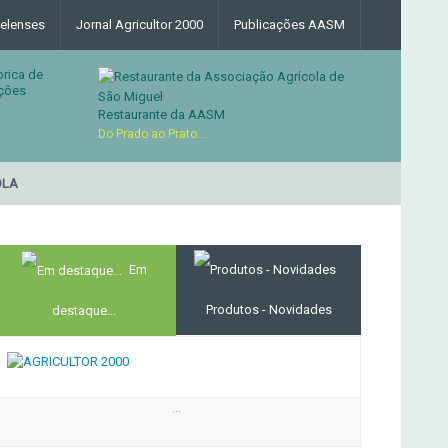
elenses
Jornal Agricultor 2000
Publicações AASM
brica de
ções
Restaurante da AASM
Do Prado ao Prato...
LA
RESTAURANTE DA ASSO
MERCADO AGRÍCOLA DE SANTANA
Em
Produtos - Novidades
destaque...
...