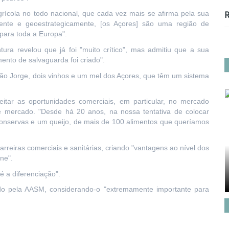
rícola no todo nacional, que cada vez mais se afirma pela sua
R
mente e geoestrategicamente, [os Açores] são uma região de
para toda a Europa".
ura revelou que já foi "muito crítico", mas admitiu que a sua
ento de salvaguarda foi criado".
ão Jorge, dois vinhos e um mel dos Açores, que têm um sistema
itar as oportunidades comerciais, em particular, no mercado
se mercado. "Desde há 20 anos, na nossa tentativa de colocar
conservas e um queijo, de mais de 100 alimentos que queríamos
rreiras comerciais e sanitárias, criando "vantagens ao nível dos
ne".
 a diferenciação".
ido pela AASM, considerando-o "extremamente importante para