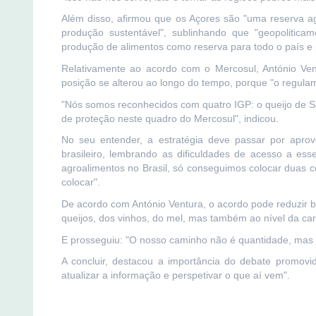
Além disso, afirmou que os Açores são "uma reserva ag
produção sustentável", sublinhando que "geopolitica
produção de alimentos como reserva para todo o país e 
Relativamente ao acordo com o Mercosul, António Vent
posição se alterou ao longo do tempo, porque "o regulam
"Nós somos reconhecidos com quatro IGP: o queijo de S
de proteção neste quadro do Mercosul", indicou.
No seu entender, a estratégia deve passar por aprove
brasileiro, lembrando as dificuldades de acesso a es
agroalimentos no Brasil, só conseguimos colocar duas 
colocar".
De acordo com António Ventura, o acordo pode reduzir ba
queijos, dos vinhos, do mel, mas também ao nível da car
E prosseguiu: "O nosso caminho não é quantidade, mas é
A concluir, destacou a importância do debate promov
atualizar a informação e perspetivar o que aí vem".