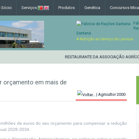
e Sócio
Serviços
Produtos
Genética
Concursos Mica
Fá
Ra
Santana
A Nutrição ao Serviço da Lavoura
RESTAURANTE DA ASSOCIAÇÃO AGRÍCO
ar orçamento em mais de
|
Agricultor 2000
28 milhões de euros do seu orçamento para compensar a redução
nual 2028-2034.
tura e Alimentação, António Ventura, no colóquio sobre o acordo