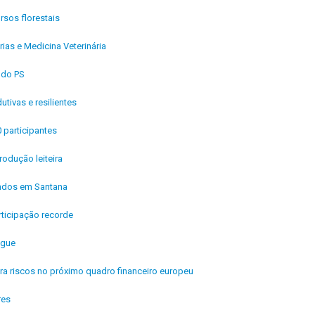
rsos florestais
ias e Medicina Veterinária
 do PS
ivas e resilientes
0 participantes
odução leiteira
andos em Santana
ticipação recorde
ngue
ra riscos no próximo quadro financeiro europeu
res