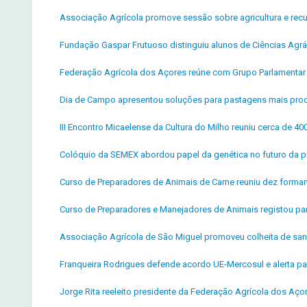
Associação Agrícola promove sessão sobre agricultura e recu
Fundação Gaspar Frutuoso distinguiu alunos de Ciências Agrár
Federação Agrícola dos Açores reúne com Grupo Parlamentar
Dia de Campo apresentou soluções para pastagens mais produt
III Encontro Micaelense da Cultura do Milho reuniu cerca de 40
Colóquio da SEMEX abordou papel da genética no futuro da pr
Curso de Preparadores de Animais de Carne reuniu dez form
Curso de Preparadores e Manejadores de Animais registou par
Associação Agrícola de São Miguel promoveu colheita de sa
Franqueira Rodrigues defende acordo UE-Mercosul e alerta pa
Jorge Rita reeleito presidente da Federação Agrícola dos Aço