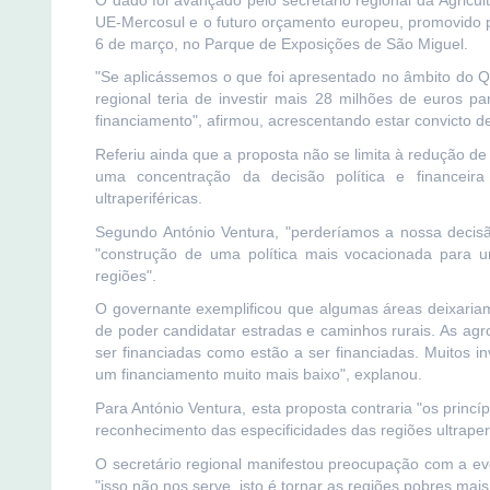
UE-Mercosul e o futuro orçamento europeu, promovido 
6 de março, no Parque de Exposições de São Miguel.
"Se aplicássemos o que foi apresentado no âmbito do 
regional teria de investir mais 28 milhões de euros 
financiamento", afirmou, acrescentando estar convicto 
Referiu ainda que a proposta não se limita à redução d
uma concentração da decisão política e financeira
ultraperiféricas.
Segundo António Ventura, "perderíamos a nossa decisã
"construção de uma política mais vocacionada para 
regiões".
O governante exemplificou que algumas áreas deixariam
de poder candidatar estradas e caminhos rurais. As ag
ser financiadas como estão a ser financiadas. Muitos 
um financiamento muito mais baixo", explanou.
Para António Ventura, esta proposta contraria "os princ
reconhecimento das especificidades das regiões ultraperi
O secretário regional manifestou preocupação com a ev
"isso não nos serve, isto é tornar as regiões pobres mais