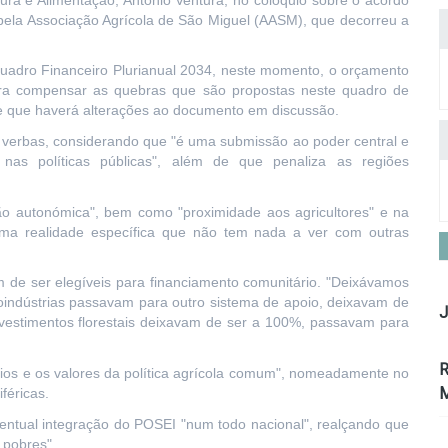
pela Associação Agrícola de São Miguel (AASM), que decorreu a
Quadro Financeiro Plurianual 2034, neste momento, o orçamento
para compensar as quebras que são propostas neste quadro de
de que haverá alterações ao documento em discussão.
e verbas, considerando que "é uma submissão ao poder central e
 nas políticas públicas", além de que penaliza as regiões
o autonómica", bem como "proximidade aos agricultores" e na
uma realidade específica que não tem nada a ver com outras
 de ser elegíveis para financiamento comunitário. "Deixávamos
roindústrias passavam para outro sistema de apoio, deixavam de
J
investimentos florestais deixavam de ser a 100%, passavam para
R
ípios e os valores da política agrícola comum", nomeadamente no
M
féricas.
entual integração do POSEI "num todo nacional", realçando que
 pobres".